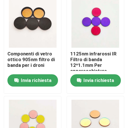
Chi siamo
Fatory Tour
Controllo di qualità
Componenti di vetro
1125nm infrarossi IR
ottico 905nm filtro di
Filtro di banda
banda per i droni
12*1.1mm Per
Contattaci
apparecchiature
ottiche
Invia richiesta
Invia richiesta
Richiedere un preventivo
Filtro a banda ottica
Filtro a banda fluorescente