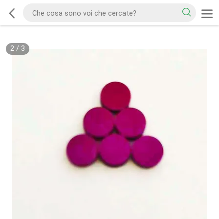
2
/
3