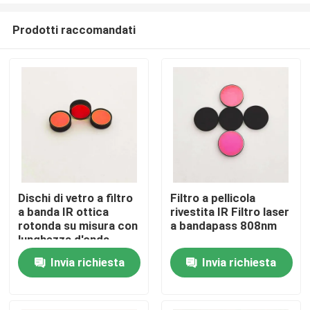
Prodotti raccomandati
Dischi di vetro a filtro
Filtro a pellicola
a banda IR ottica
rivestita IR Filtro laser
Casa
rotonda su misura con
a bandapass 808nm
lunghezza d'onda
centrale di 850 nm e
Invia richiesta
Invia richiesta
Prodotti
blocco OD5 200-1100
nm
Video