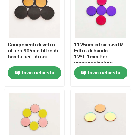
Chi siamo
Fatory Tour
Componenti di vetro
1125nm infrarossi IR
ottico 905nm filtro di
Filtro di banda
Controllo di qualità
banda per i droni
12*1.1mm Per
apparecchiature
ottiche
Invia richiesta
Invia richiesta
Contattaci
Richiedere un preventivo
Filtro a banda ottica
Filtro a banda fluorescente