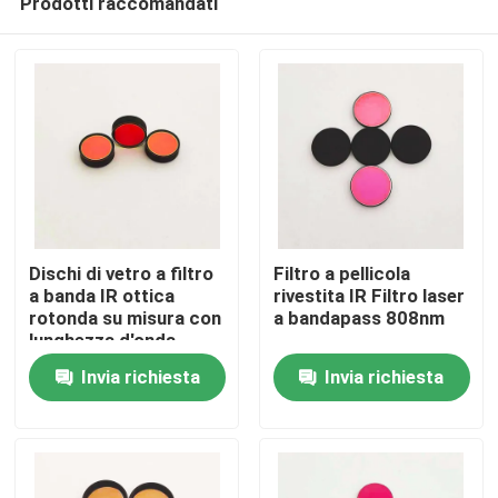
Prodotti raccomandati
Dischi di vetro a filtro
Filtro a pellicola
a banda IR ottica
rivestita IR Filtro laser
rotonda su misura con
a bandapass 808nm
lunghezza d'onda
Casa
centrale di 850 nm e
Invia richiesta
Invia richiesta
blocco OD5 200-1100
nm
Prodotti
Video