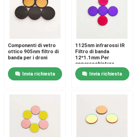
Chi siamo
Fatory Tour
Componenti di vetro
1125nm infrarossi IR
ottico 905nm filtro di
Filtro di banda
Controllo di qualità
banda per i droni
12*1.1mm Per
apparecchiature
ottiche
Invia richiesta
Invia richiesta
Contattaci
Richiedere un preventivo
Filtro a banda ottica
Filtro a banda fluorescente