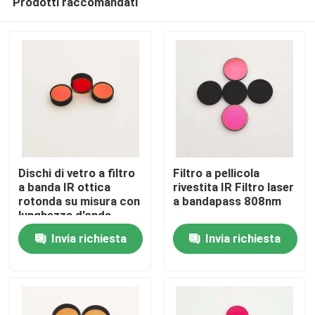
Prodotti raccomandati
Dischi di vetro a filtro
Filtro a pellicola
a banda IR ottica
rivestita IR Filtro laser
rotonda su misura con
a bandapass 808nm
lunghezza d'onda
Casa
centrale di 850 nm e
Invia richiesta
Invia richiesta
blocco OD5 200-1100
nm
Prodotti
Video