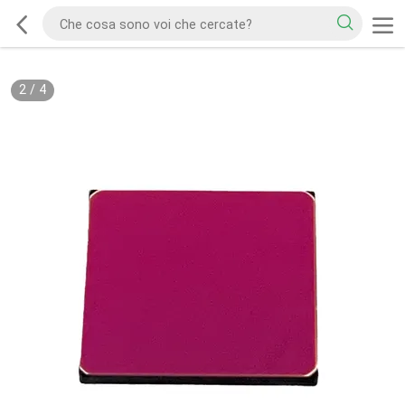
2
/
4