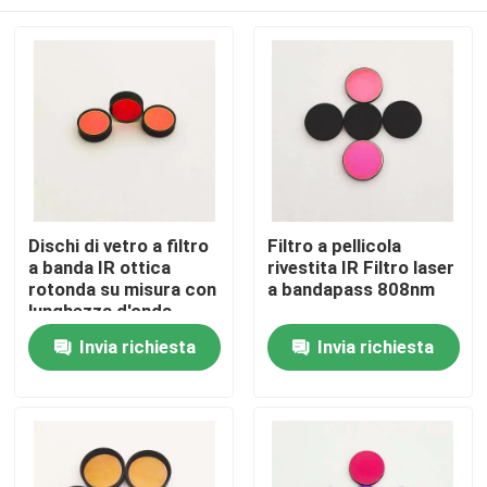
Dischi di vetro a filtro
Filtro a pellicola
a banda IR ottica
rivestita IR Filtro laser
rotonda su misura con
a bandapass 808nm
lunghezza d'onda
centrale di 850 nm e
Casa
Invia richiesta
Invia richiesta
blocco OD5 200-1100
nm
Prodotti
Video