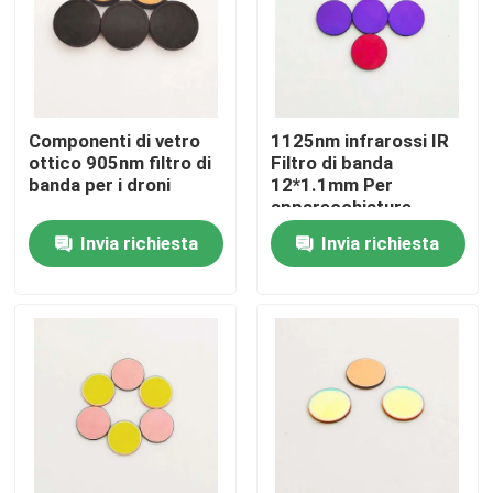
Chi siamo
Fatory Tour
Componenti di vetro
1125nm infrarossi IR
ottico 905nm filtro di
Filtro di banda
banda per i droni
12*1.1mm Per
Controllo di qualità
apparecchiature
ottiche
Invia richiesta
Invia richiesta
Contattaci
Richiedere un preventivo
Filtro a banda ottica
Filtro a banda fluorescente