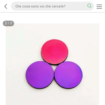
2
/
3