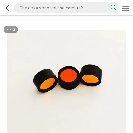
2
/
3