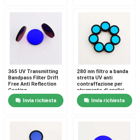
Chi siamo
Fatory Tour
Controllo di qualità
365 UV Transmitting
280 nm filtro a banda
Contattaci
Bandpass Filter Drift
stretta UV anti
Free Anti Reflection
contraffazione per
Coating
strumento di analisi
Richiedere un preventivo
Invia richiesta
Invia richiesta
Filtro a banda ottica
Filtro a banda fluorescente