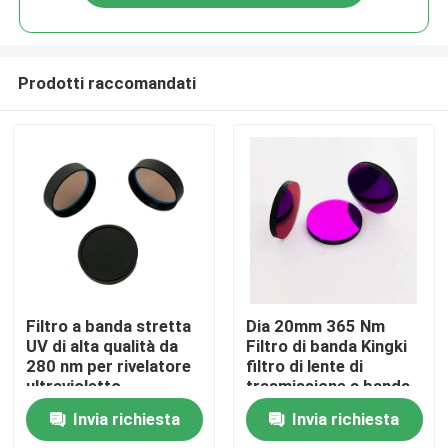
Prodotti raccomandati
Casa
Filtro a banda stretta
Dia 20mm 365 Nm
UV di alta qualità da
Filtro di banda Kingki
280 nm per rivelatore
filtro di lente di
Prodotti
ultravioletto
trasmissione a banda
ultravioletta
Invia richiesta
Invia richiesta
Video