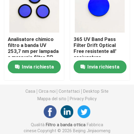
Filtro di banda IR
Filtro di passaggio a banda UV
Analisatore chimico
365 UV Band Pass
filtro a banda UV
Filter Drift Optical
253,7 nm per lampada
Free resistente all'
ITO vetro di protezione elettromagnetica
a mercurio filtro BP
asciugatura
Invia richiesta
Invia richiesta
Filtri per analizzatori biochimici
Filtro di banda visibile
Casa
Circa noi
Contattaci
Desktop Site
Mappa del sito
Privacy Policy
Filtro ottico a lungo passaggio
Qualità
Filtro a banda ottica
Fabbrica
Filtro ottico a corto passaggio
cinese.Copyright © 2026 Beijing Jinjiaomeng