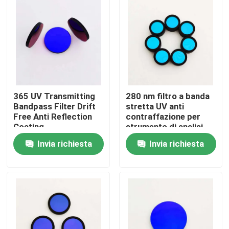
Chi siamo
Fatory Tour
Controllo di qualità
365 UV Transmitting
280 nm filtro a banda
Bandpass Filter Drift
stretta UV anti
Free Anti Reflection
contraffazione per
Contattaci
Coating
strumento di analisi
Invia richiesta
Invia richiesta
Richiedere un preventivo
Filtro a banda ottica
Filtro a banda fluorescente