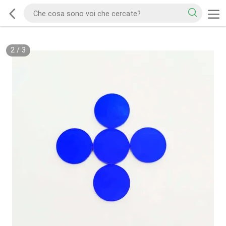
2
/
3