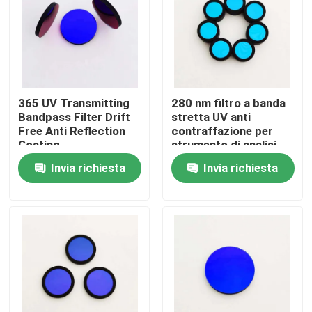
Chi siamo
Fatory Tour
365 UV Transmitting
280 nm filtro a banda
Bandpass Filter Drift
stretta UV anti
Controllo di qualità
Free Anti Reflection
contraffazione per
Coating
strumento di analisi
Invia richiesta
Invia richiesta
Contattaci
Richiedere un preventivo
Filtro a banda ottica
Filtro a banda fluorescente