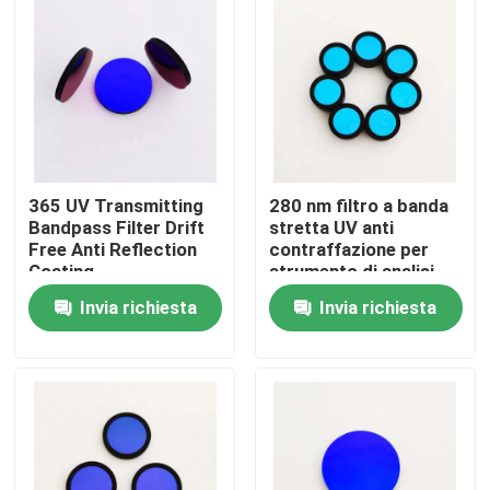
Chi siamo
Fatory Tour
Controllo di qualità
365 UV Transmitting
280 nm filtro a banda
Bandpass Filter Drift
stretta UV anti
Free Anti Reflection
contraffazione per
Contattaci
Coating
strumento di analisi
Invia richiesta
Invia richiesta
Richiedere un preventivo
Filtro a banda ottica
Filtro a banda fluorescente