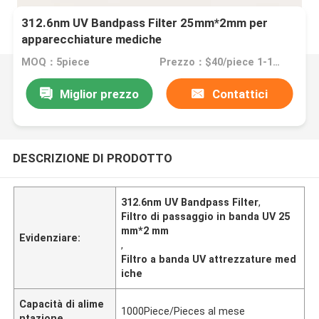
312.6nm UV Bandpass Filter 25mm*2mm per
apparecchiature mediche
MOQ：5piece
Prezzo：$40/piece 1-10pieces; $35/piece 11-50pieces; $30/piece >=51pieces
Miglior prezzo
Contattici
DESCRIZIONE DI PRODOTTO
312.6nm UV Bandpass Filter
,
Filtro di passaggio in banda UV 25
mm*2 mm
Evidenziare:
,
Filtro a banda UV attrezzature med
iche
Capacità di alime
1000Piece/Pieces al mese
ntazione