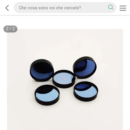
2
/
2