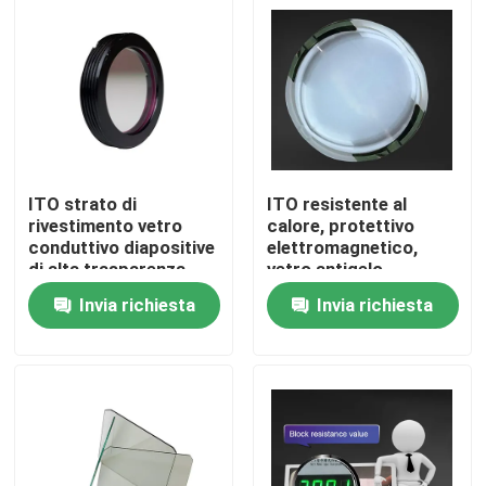
Chi siamo
Fatory Tour
Controllo di qualità
ITO strato di
ITO resistente al
rivestimento vetro
calore, protettivo
conduttivo diapositive
elettromagnetico,
Contattaci
di alta trasparenza
vetro antigelo
128.5x44x1.1mm
Invia richiesta
Invia richiesta
Richiedere un preventivo
Filtro a banda ottica
Filtro a banda fluorescente