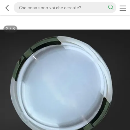
2
/
3