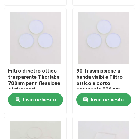
Chi siamo
Fatory Tour
Controllo di qualità
Filtro di vetro ottico
90 Trasmissione a
Contattaci
trasparente Thorlabs
banda visibile Filtro
780nm per riflessione
ottico a corto
a infrarossi
passaggio 830 nm
Richiedere un preventivo
Invia richiesta
Invia richiesta
Filtro a banda ottica
Filtro a banda fluorescente