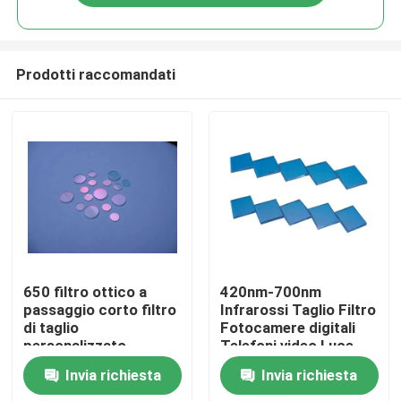
Prodotti raccomandati
Casa
650 filtro ottico a
420nm-700nm
passaggio corto filtro
Infrarossi Taglio Filtro
di taglio
Fotocamere digitali
Prodotti
personalizzato
Telefoni video Luce
visibile
Invia richiesta
Invia richiesta
Video