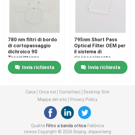
Filtro di banda IR
Filtro di passaggio a banda UV
780 nm filtri di bordo
795nm Short Pass
di cortopassaggio
Optical Filter OEM per
dichroico 90
il sistema di
ITO vetro di protezione elettromagnetica
Trasmittanza
riconoscimento
88*88*1.1mm
facciale
Invia richiesta
Invia richiesta
Filtri per analizzatori biochimici
Filtro di banda visibile
Casa
Circa noi
Contattaci
Desktop Site
Mappa del sito
Privacy Policy
Filtro ottico a lungo passaggio
Qualità
Filtro a banda ottica
Fabbrica
Filtro ottico a corto passaggio
cinese.Copyright © 2026 Beijing Jinjiaomeng