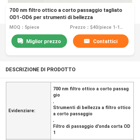
700 nm filtro ottico a corto passaggio tagliato
OD1-OD6 per strumenti di bellezza
MOQ：5piece
Prezzo：$40/piece 1-10pieces; $35/piece 11-50pieces; $25/piece >=51pieces
Miglior prezzo
Contattici
DESCRIZIONE DI PRODOTTO
700 nm filtro ottico a corto passag
gio
,
Strumenti di bellezza a filtro ottico
Evidenziare:
a corto passaggio
,
Filtro di passaggio d'onda corta OD
1