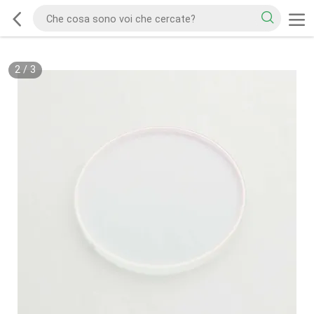
2
/
3