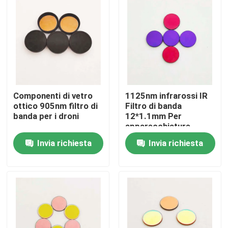
Chi siamo
Fatory Tour
Controllo di qualità
Componenti di vetro
1125nm infrarossi IR
ottico 905nm filtro di
Filtro di banda
banda per i droni
12*1.1mm Per
Contattaci
apparecchiature
ottiche
Invia richiesta
Invia richiesta
Richiedere un preventivo
Filtro a banda ottica
Filtro a banda fluorescente