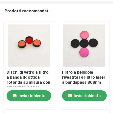
Prodotti raccomandati
Dischi di vetro a filtro
Filtro a pellicola
a banda IR ottica
rivestita IR Filtro laser
Casa
rotonda su misura con
a bandapass 808nm
lunghezza d'onda
centrale di 850 nm e
Invia richiesta
Invia richiesta
Prodotti
blocco OD5 200-1100
nm
Video