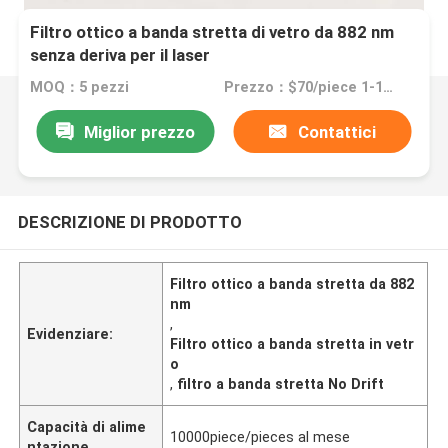
Filtro ottico a banda stretta di vetro da 882 nm
senza deriva per il laser
MOQ：5 pezzi
Prezzo：$70/piece 1-10piece; $55/piece 11-50pieces; $25piece >=51pieces
Miglior prezzo
Contattici
DESCRIZIONE DI PRODOTTO
Filtro ottico a banda stretta da 882
nm
,
Evidenziare:
Filtro ottico a banda stretta in vetr
o
,
filtro a banda stretta No Drift
Capacità di alime
10000piece/pieces al mese
ntazione