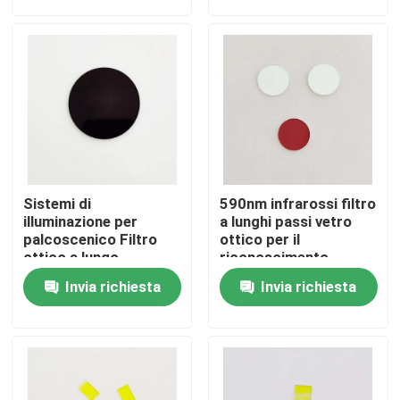
Chi siamo
Fatory Tour
Controllo di qualità
Sistemi di
590nm infrarossi filtro
Contattaci
illuminazione per
a lunghi passi vetro
palcoscenico Filtro
ottico per il
ottico a lungo
riconoscimento
passaggio 750nm 1,1
dell'iride
Richiedere un preventivo
Invia richiesta
Invia richiesta
mm di spessore
Filtro a banda ottica
Filtro a banda fluorescente