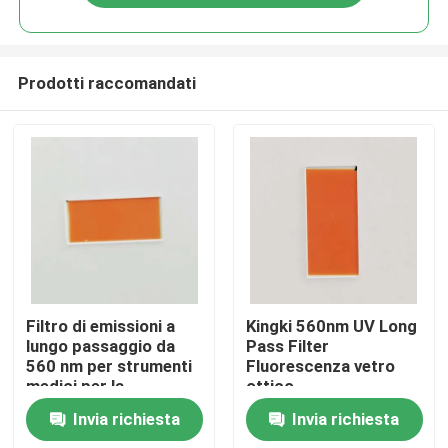
Prodotti raccomandati
Casa
Filtro di emissioni a
Kingki 560nm UV Long
lungo passaggio da
Pass Filter
560 nm per strumenti
Fluorescenza vetro
Prodotti
medici per la
ottico
deposizione
Invia richiesta
Invia richiesta
Video