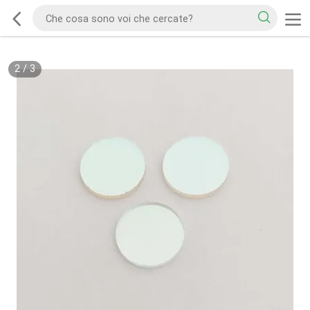
2
/
3