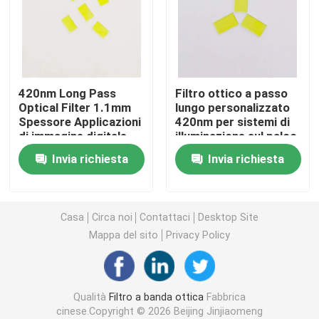
Filtro di banda IR
Filtro di passaggio a banda UV
420nm Long Pass
Filtro ottico a passo
Optical Filter 1.1mm
lungo personalizzato
Spessore Applicazioni
420nm per sistemi di
ITO vetro di protezione elettromagnetica
di immagine digitale
illuminazione sul palco
Invia richiesta
Invia richiesta
Filtri per analizzatori biochimici
Filtro di banda visibile
Casa
Circa noi
Contattaci
Desktop Site
Mappa del sito
Privacy Policy
Filtro ottico a lungo passaggio
Qualità
Filtro a banda ottica
Fabbrica
Filtro ottico a corto passaggio
cinese.Copyright © 2026 Beijing Jinjiaomeng