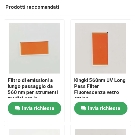
Prodotti raccomandati
Filtro di emissioni a
Kingki 560nm UV Long
lungo passaggio da
Pass Filter
560 nm per strumenti
Fluorescenza vetro
Casa
medici per la
ottico
deposizione
Invia richiesta
Invia richiesta
Prodotti
Video