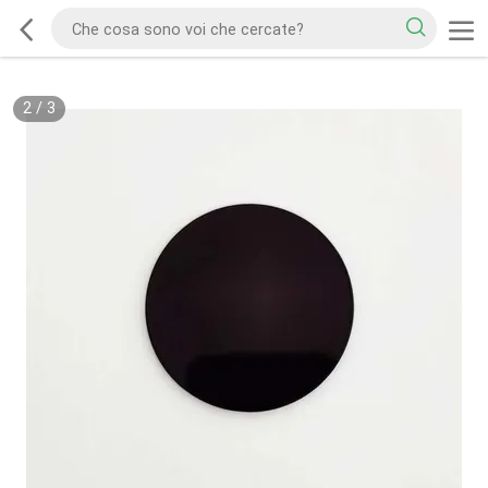
2
/
3