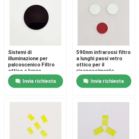
Chi siamo
Fatory Tour
Sistemi di
590nm infrarossi filtro
Controllo di qualità
illuminazione per
a lunghi passi vetro
palcoscenico Filtro
ottico per il
ottico a lungo
riconoscimento
Contattaci
passaggio 750nm 1,1
dell'iride
Invia richiesta
Invia richiesta
mm di spessore
Richiedere un preventivo
Filtro a banda ottica
Filtro a banda fluorescente