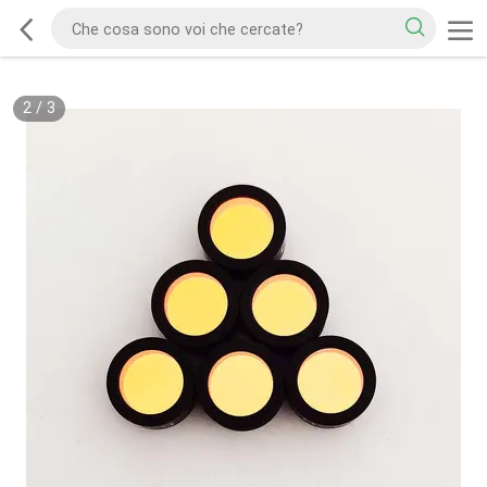
2
/
3