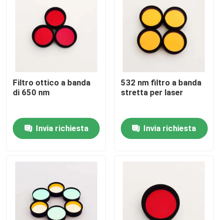
Chi siamo
Fatory Tour
Filtro ottico a banda
532 nm filtro a banda
Controllo di qualità
di 650 nm
stretta per laser
Contattaci
Invia richiesta
Invia richiesta
Richiedere un preventivo
Filtro a banda ottica
Filtro a banda fluorescente