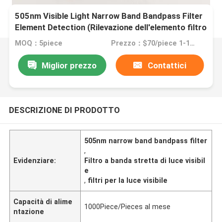
505nm Visible Light Narrow Band Bandpass Filter
Element Detection (Rilevazione dell'elemento filtro
a banda stretta)
MOQ：5piece
Prezzo：$70/piece 1-10pieces; $65/piece 11-50pieces; $60/piece >=51pieces
Miglior prezzo
Contattici
DESCRIZIONE DI PRODOTTO
505nm narrow band bandpass filter
,
Evidenziare:
Filtro a banda stretta di luce visibil
e
,
filtri per la luce visibile
Capacità di alime
1000Piece/Pieces al mese
ntazione