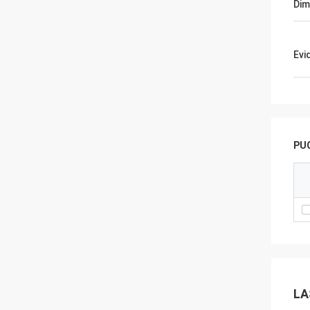
Dim
Evi
PUO
LA