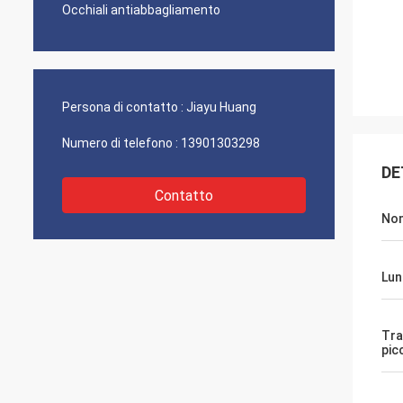
Occhiali antiabbagliamento
Persona di contatto :
Jiayu Huang
Numero di telefono :
13901303298
DE
Contatto
Nom
Lun
Tra
pic