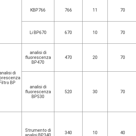
KBP766
766
11
70
Li BP670
670
10
70
analisi di
fluorescenza
470
20
70
BP470
analisi di
uorescenza
Filtro BP
analisi di
fluorescenza
520
30
70
BP530
Strumento di
340
10
40
analisi BP340