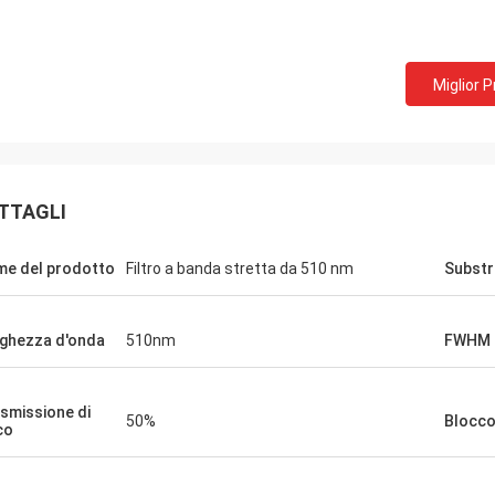
Miglior 
TTAGLI
e del prodotto
Filtro a banda stretta da 510 nm
Substr
ghezza d'onda
510nm
FWHM
smissione di
50%
Blocc
co