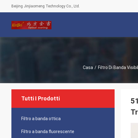
Beijing Jinjiaomeng Technology Co., Ltd.
Casa
/
Filtro Di Banda Visibi
Tutti I Prodotti
51
T
Filtro a banda ottica
Filtro a banda fluorescente