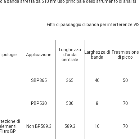
tro a banda stretta da 510 nm uso principale dello strumento di analisi
Filtri di passaggio di banda per interferenze VI
Lunghezza
Larghezza di
Trasmissione
Tipologie
Applicazione
d'onda
banda
di picco
centrale
SBP365
365
40
50
PBP530
530
8
70
tezione di
elementi
Non BP589.3
589.3
10
70
Filtro BP