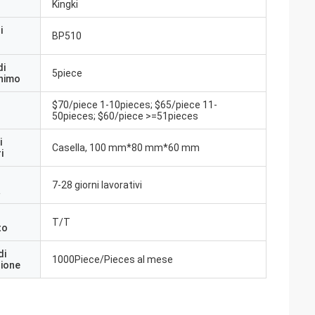
Kingki
i
BP510
di
5piece
inimo
$70/piece 1-10pieces; $65/piece 11-
50pieces; $60/piece >=51pieces
i
Casella, 100 mm*80 mm*60 mm
i
7-28 giorni lavorativi
a
T/T
to
di
1000Piece/Pieces al mese
zione