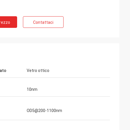
Prezzo
Contattaci
ato
Vetro ottico
10nm
o
OD5@200-1100nm