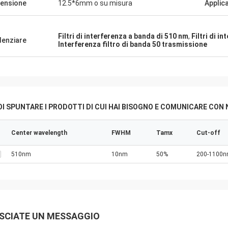
ensione
12.5*6mm o su misura
Applic
Filtri di interferenza a banda di 510 nm
,
Filtri di 
denziare
Interferenza filtro di banda 50 trasmissione
I SPUNTARE I PRODOTTI DI CUI HAI BISOGNO E COMUNICARE CON 
Center wavelength
FWHM
Tamx
Cut-off
510nm
10nm
50%
200-1100
SCIATE UN MESSAGGIO