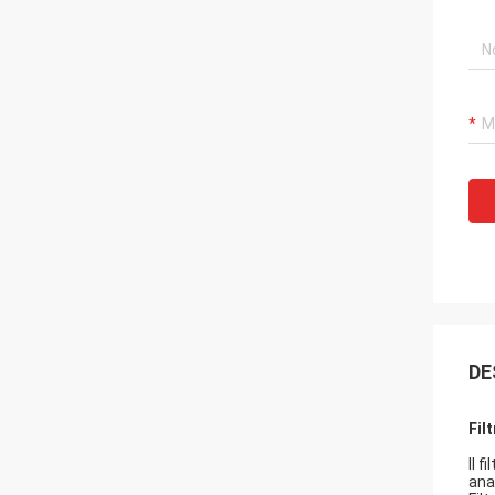
DE
Fil
Il f
ana