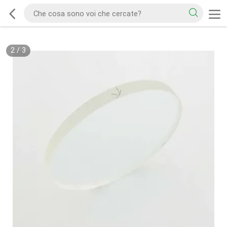
2
/
3