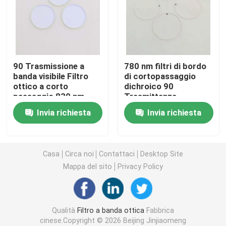
Filtro di banda IR
Filtro di passaggio a banda UV
90 Trasmissione a
780 nm filtri di bordo
banda visibile Filtro
di cortopassaggio
ottico a corto
dichroico 90
ITO vetro di protezione elettromagnetica
passaggio 830 nm
Trasmittanza
88*88*1.1mm
Invia richiesta
Invia richiesta
Filtri per analizzatori biochimici
Filtro di banda visibile
Casa
Circa noi
Contattaci
Desktop Site
Mappa del sito
Privacy Policy
Filtro ottico a lungo passaggio
Qualità
Filtro a banda ottica
Fabbrica
Filtro ottico a corto passaggio
cinese.Copyright © 2026 Beijing Jinjiaomeng