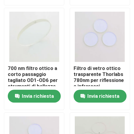
Chi siamo
Fatory Tour
Controllo di qualità
700 nm filtro ottico a
Filtro di vetro ottico
Contattaci
corto passaggio
trasparente Thorlabs
tagliato OD1-OD6 per
780nm per riflessione
strumenti di bellezza
a infrarossi
Richiedere un preventivo
Invia richiesta
Invia richiesta
Filtro a banda ottica
Filtro a banda fluorescente