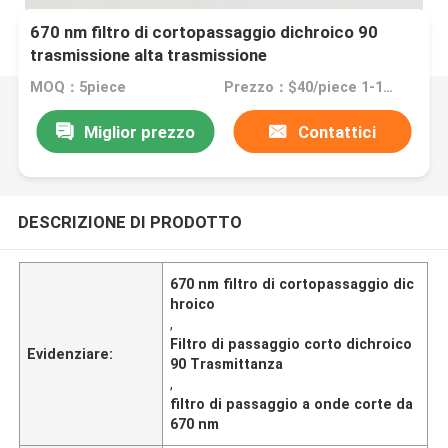
670 nm filtro di cortopassaggio dichroico 90
trasmissione alta trasmissione
MOQ：5piece
Prezzo：$40/piece 1-10pieces; $35/piece 11-50pieces; $25/piece >=51pieces
Miglior prezzo
Contattici
DESCRIZIONE DI PRODOTTO
670 nm filtro di cortopassaggio dic
hroico
,
Filtro di passaggio corto dichroico
Evidenziare:
90 Trasmittanza
,
filtro di passaggio a onde corte da
670 nm