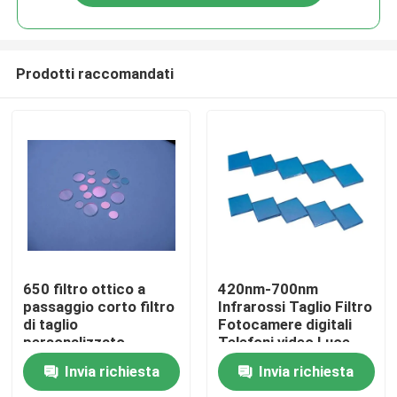
Prodotti raccomandati
Casa
650 filtro ottico a
420nm-700nm
passaggio corto filtro
Infrarossi Taglio Filtro
di taglio
Fotocamere digitali
Prodotti
personalizzato
Telefoni video Luce
visibile
Invia richiesta
Invia richiesta
Video