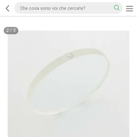
2
/
3