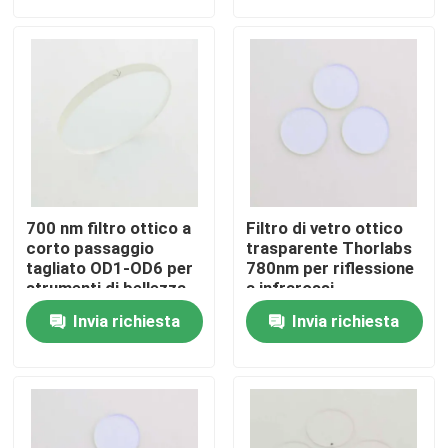
Chi siamo
Fatory Tour
Controllo di qualità
700 nm filtro ottico a
Filtro di vetro ottico
Contattaci
corto passaggio
trasparente Thorlabs
tagliato OD1-OD6 per
780nm per riflessione
strumenti di bellezza
a infrarossi
Richiedere un preventivo
Invia richiesta
Invia richiesta
Filtro a banda ottica
Filtro a banda fluorescente