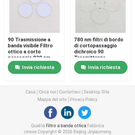
Filtro di banda IR
Filtro di passaggio a banda UV
90 Trasmissione a
780 nm filtri di bordo
banda visibile Filtro
di cortopassaggio
ottico a corto
dichroico 90
ITO vetro di protezione elettromagnetica
passaggio 830 nm
Trasmittanza
88*88*1.1mm
Invia richiesta
Invia richiesta
Filtri per analizzatori biochimici
Filtro di banda visibile
Casa
Circa noi
Contattaci
Desktop Site
Mappa del sito
Privacy Policy
Filtro ottico a lungo passaggio
Qualità
Filtro a banda ottica
Fabbrica
Filtro ottico a corto passaggio
cinese.Copyright © 2026 Beijing Jinjiaomeng