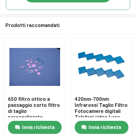
Prodotti raccomandati
Casa
650 filtro ottico a
420nm-700nm
passaggio corto filtro
Infrarossi Taglio Filtro
di taglio
Fotocamere digitali
Prodotti
personalizzato
Telefoni video Luce
visibile
Invia richiesta
Invia richiesta
Video