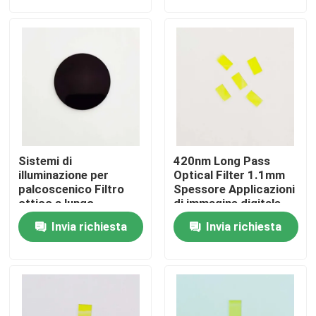
Chi siamo
Fatory Tour
Controllo di qualità
Sistemi di
420nm Long Pass
Contattaci
illuminazione per
Optical Filter 1.1mm
palcoscenico Filtro
Spessore Applicazioni
ottico a lungo
di immagine digitale
passaggio 750nm 1,1
Richiedere un preventivo
Invia richiesta
Invia richiesta
mm di spessore
Filtro a banda ottica
Filtro a banda fluorescente