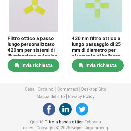
Filtro di banda IR
Filtro di passaggio a banda UV
Filtro ottico a passo
430 nm filtro ottico a
lungo personalizzato
lungo passaggio di 25
420nm per sistemi di
mm di diametro per
ITO vetro di protezione elettromagnetica
illuminazione sul palco
strumento di bellezza
ottica
Invia richiesta
Invia richiesta
Filtri per analizzatori biochimici
Filtro di banda visibile
Casa
Circa noi
Contattaci
Desktop Site
Mappa del sito
Privacy Policy
Filtro ottico a lungo passaggio
Qualità
Filtro a banda ottica
Fabbrica
Filtro ottico a corto passaggio
cinese.Copyright © 2026 Beijing Jinjiaomeng