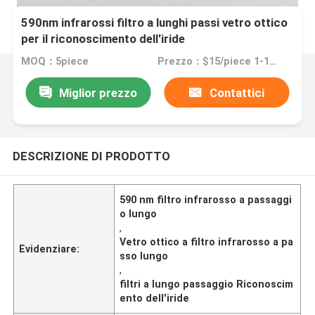
590nm infrarossi filtro a lunghi passi vetro ottico
per il riconoscimento dell'iride
MOQ：5piece
Prezzo：$15/piece 1-10pieces; $10/piece 11-50pieces; $5/piece >=51pieces
Miglior prezzo
Contattici
DESCRIZIONE DI PRODOTTO
590 nm filtro infrarosso a passaggi
o lungo
,
Vetro ottico a filtro infrarosso a pa
Evidenziare:
sso lungo
,
filtri a lungo passaggio Riconoscim
ento dell'iride