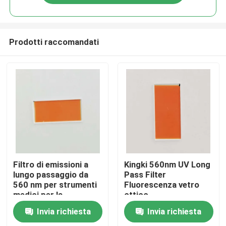
Prodotti raccomandati
Casa
Filtro di emissioni a
Kingki 560nm UV Long
lungo passaggio da
Pass Filter
560 nm per strumenti
Fluorescenza vetro
Prodotti
medici per la
ottico
deposizione
Invia richiesta
Invia richiesta
Video