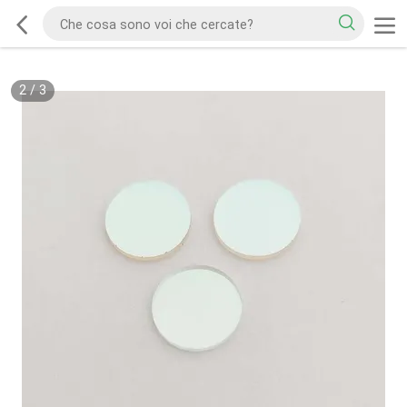
2
/
3