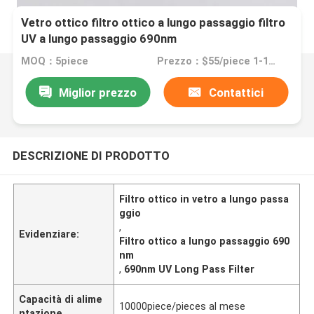
Vetro ottico filtro ottico a lungo passaggio filtro
UV a lungo passaggio 690nm
MOQ：5piece
Prezzo：$55/piece 1-10pieces; $30/piece 11-50pieces; $20/piece >=51pieces
Miglior prezzo
Contattici
DESCRIZIONE DI PRODOTTO
Filtro ottico in vetro a lungo passa
ggio
,
Evidenziare:
Filtro ottico a lungo passaggio 690
nm
,
690nm UV Long Pass Filter
Capacità di alime
10000piece/pieces al mese
ntazione