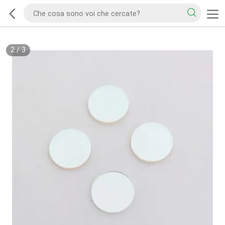
2
/
3