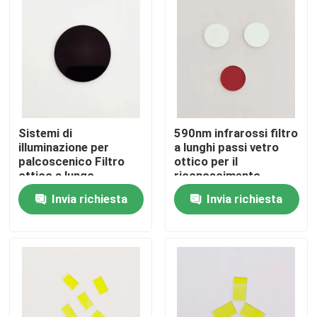
Chi siamo
Fatory Tour
Controllo di qualità
Sistemi di
590nm infrarossi filtro
illuminazione per
a lunghi passi vetro
palcoscenico Filtro
ottico per il
Contattaci
ottico a lungo
riconoscimento
passaggio 750nm 1,1
dell'iride
Invia richiesta
Invia richiesta
mm di spessore
Richiedere un preventivo
Filtro a banda ottica
Filtro a banda fluorescente