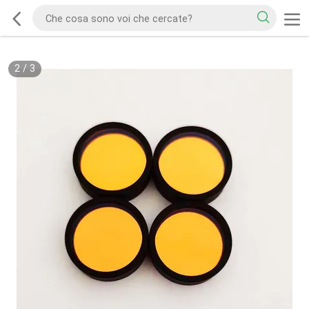
2
/
3