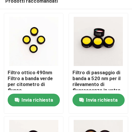
Prodotti raccomandati
Filtro ottico 490nm
Filtro di passaggio di
Filtro a banda verde
banda a 520 nm per il
per citometro di
rilevamento di
flusso
fluorescenza in vetro
Casa
ottico PCR
Invia richiesta
Invia richiesta
Prodotti
Video