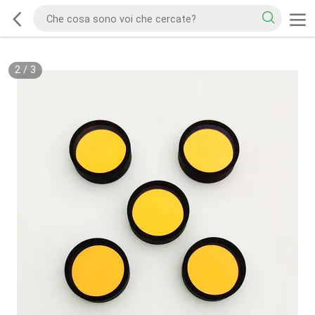
2
/
3