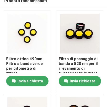
Prodotti raccomandati
Filtro ottico 490nm
Filtro di passaggio di
Filtro a banda verde
banda a 520 nm per il
per citometro di
rilevamento di
flusso
fluorescenza in vetro
Casa
ottico PCR
Invia richiesta
Invia richiesta
Prodotti
Video