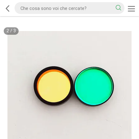
2
/
3