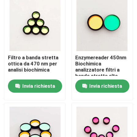
Chi siamo
Fatory Tour
Controllo di qualità
Filtro a banda stretta
Enzymereader 450nm
ottica da 470 nm per
Biochimica
analisi biochimica
analizzatore filtri a
Contattaci
banda stretta alta
trasmittanza
Invia richiesta
Invia richiesta
Richiedere un preventivo
Filtro a banda ottica
Filtro a banda fluorescente