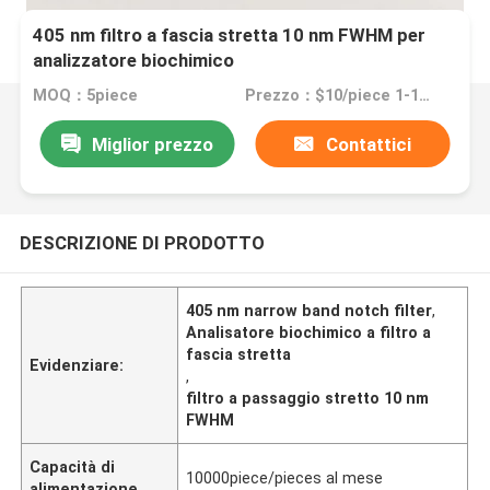
405 nm filtro a fascia stretta 10 nm FWHM per
analizzatore biochimico
MOQ：5piece
Prezzo：$10/piece 1-10pieces; $9/piece 11-50pieces; $8/piece >=51pieces
Miglior prezzo
Contattici
DESCRIZIONE DI PRODOTTO
405 nm narrow band notch filter
,
Analisatore biochimico a filtro a
fascia stretta
Evidenziare:
,
filtro a passaggio stretto 10 nm
FWHM
Capacità di
10000piece/pieces al mese
alimentazione