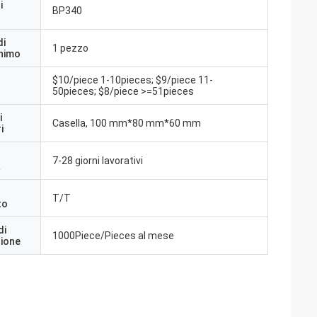
i
BP340
di
1 pezzo
inimo
$10/piece 1-10pieces; $9/piece 11-
50pieces; $8/piece >=51pieces
i
Casella, 100 mm*80 mm*60 mm
i
7-28 giorni lavorativi
a
T/T
to
di
1000Piece/Pieces al mese
zione