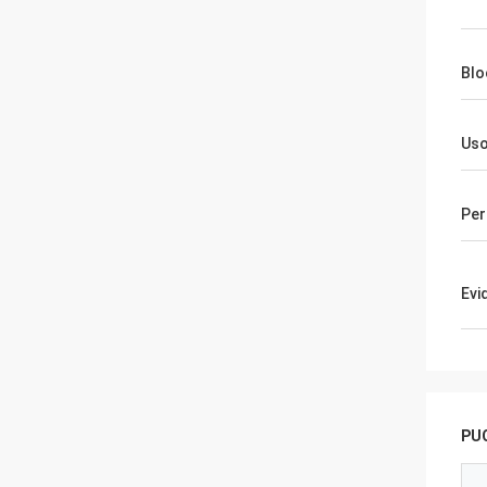
Blo
Us
Per
Evi
PUO