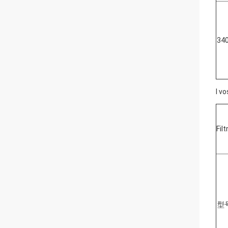
34
I vo
Fil
型