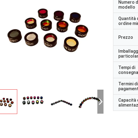
Numero d
modello
Quantità 
ordine m
Prezzo
Imballagg
particolar
Tempi di
consegn
Termini di
pagamen
Capacità 
alimenta