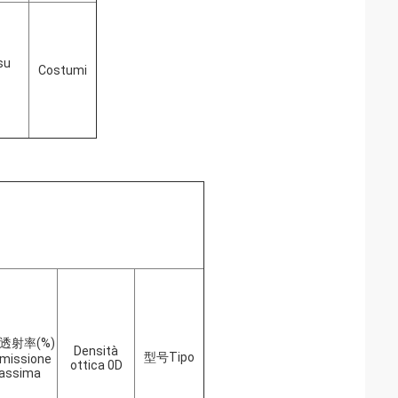
su
Costumi
 透射率
(%)
Densità
型号
Tipo
smissione
ottica 0D
assima