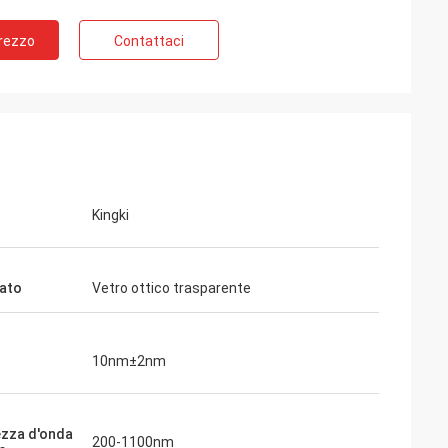
Prezzo
Contattaci
Kingki
ato
Vetro ottico trasparente
10nm±2nm
zza d'onda
200-1100nm