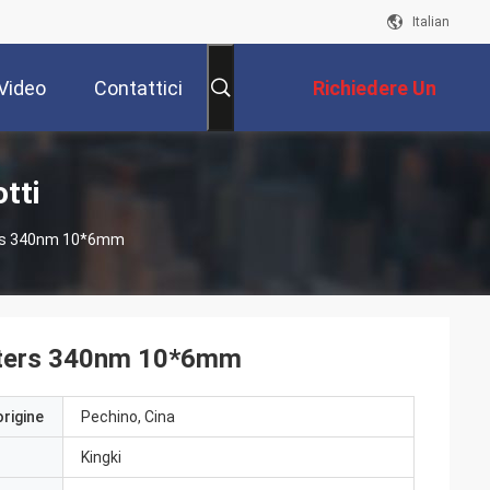
Italian
Video
Contattici
Richiedere Un
Preventivo
otti
ters 340nm 10*6mm
ilters 340nm 10*6mm
origine
Pechino, Cina
Kingki