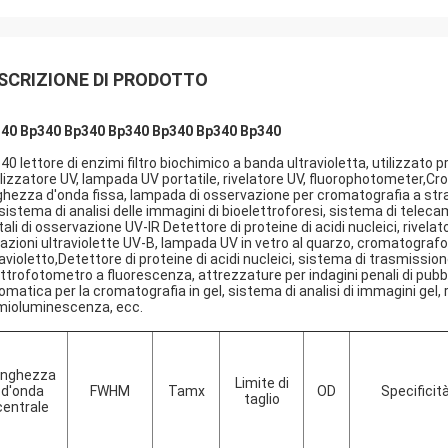
SCRIZIONE DI PRODOTTO
40 Bp340 Bp340 Bp340 Bp340 Bp340 Bp340
40 lettore di enzimi filtro biochimico a banda ultravioletta, utilizzato
lizzatore UV, lampada UV portatile, rivelatore UV, fluorophotometer,Cro
ghezza d'onda fissa, lampada di osservazione per cromatografia a strat
 sistema di analisi delle immagini di bioelettroforesi, sistema di tele
tali di osservazione UV-IR Detettore di proteine di acidi nucleici, rivelat
iazioni ultraviolette UV-B, lampada UV in vetro al quarzo, cromatografo 
ravioletto,Detettore di proteine di acidi nucleici, sistema di trasmission
ttrofotometro a fluorescenza, attrezzature per indagini penali di pub
omatica per la cromatografia in gel, sistema di analisi di immagini gel, 
mioluminescenza, ecc.
unghezza
Limite di
d'onda
FWHM
Tamx
OD
Specificit
taglio
centrale