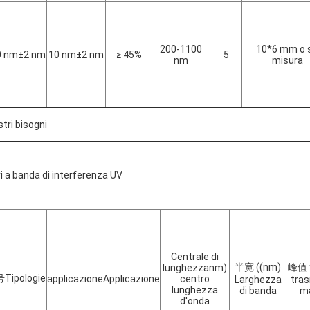
200-1100
10*6 mm o 
0 nm±2 nm
10 nm±2 nm
≥ 45%
5
nm
misura
stri bisogni
tri a banda di interferenza UV
Centrale di
半宽 ((
nm)
峰值
lunghezza
nm
)
号
Tipologie
applicazione
Applicazione
centro
Larghezza
tra
lunghezza
di banda
m
d'onda