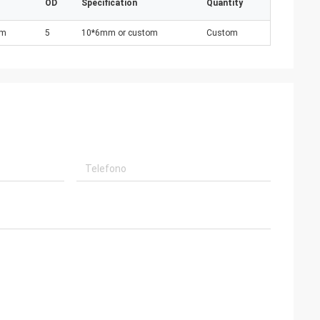
OD
Specification
Quantity
nm
5
10*6mm or custom
Custom