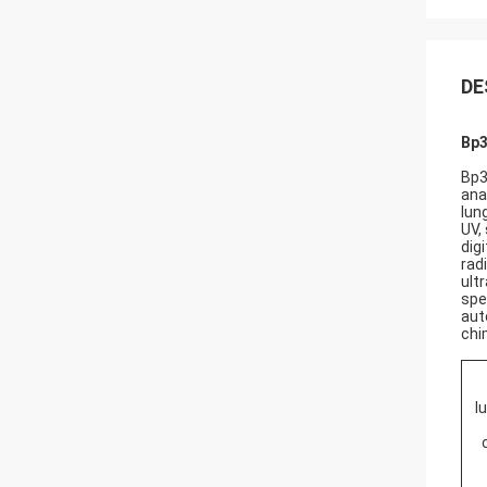
DE
Bp3
Bp3
ana
lun
UV,
digi
rad
ult
spe
aut
chi
l