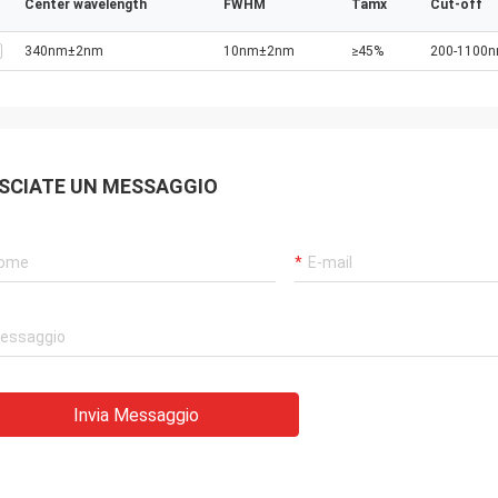
Center wavelength
FWHM
Tamx
Cut-off
340nm±2nm
10nm±2nm
≥45%
200-1100
SCIATE UN MESSAGGIO
Invia Messaggio