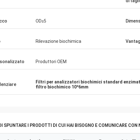
di tagl
cco
OD≥5
Dimens
o
Rilevazione biochimica
Vantag
sonalizzato
Produttori OEM
Filtri per analizzatori biochimici standard enzimat
denziare
filtro biochimico 10*6mm
I SPUNTARE I PRODOTTI DI CUI HAI BISOGNO E COMUNICARE CON 