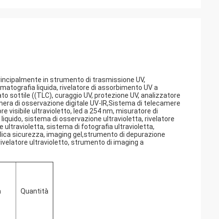
 principalmente in strumento di trasmissione UV,
matografia liquida, rivelatore di assorbimento UV a
o sottile ((TLC), curaggio UV, protezione UV, analizzatore
camera di osservazione digitale UV-IR,Sistema di telecamere
ore visibile ultravioletto, led a 254 nm, misuratore di
liquido, sistema di osservazione ultravioletta, rivelatore
e ultravioletta, sistema di fotografia ultravioletta,
blica sicurezza, imaging gel,strumento di depurazione
rivelatore ultravioletto, strumento di imaging a
à
Quantità