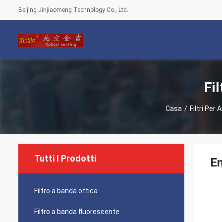
Beijing Jinjiaomeng Technology Co., Ltd.
Fil
Casa
/
Filtri Per
Tutti I Prodotti
En
Filtro a banda ottica
Filtro a banda fluorescente