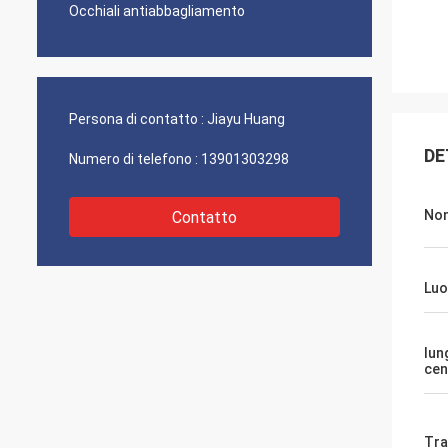
Occhiali antiabbagliamento
Persona di contatto :
Jiayu Huang
DE
Numero di telefono :
13901303298
Nom
Contatto
Luo
lun
cen
Tra