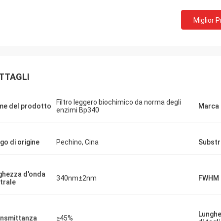
Miglior 
TTAGLI
Filtro leggero biochimico da norma degli
e del prodotto
Marca
enzimi Bp340
go di origine
Pechino, Cina
Substr
ghezza d'onda
340nm±2nm
FWHM
trale
Lunghe
nsmittanza
≥45%